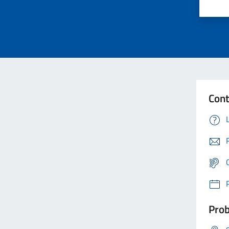
Cont
Prob