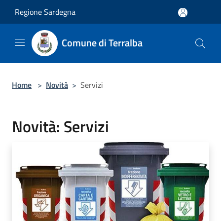
Salta al contenuto principale
Regione Sardegna
Comune di Terralba
Home
>
Novità
>
Servizi
Novità: Servizi