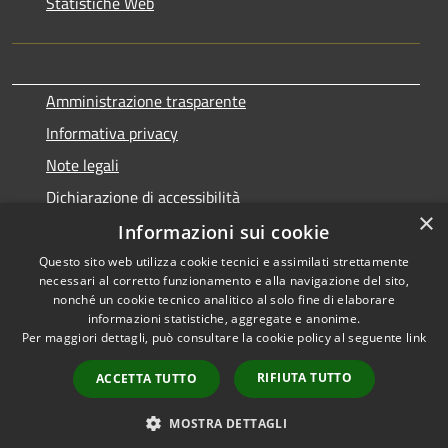
Statistiche Web
Amministrazione trasparente
Informativa privacy
Note legali
Dichiarazione di accessibilità
×
Informazioni sui cookie
Questo sito web utilizza cookie tecnici e assimilati strettamente
necessari al corretto funzionamento e alla navigazione del sito,
RSS
Copyright © 2026 • Comune di
nonché un cookie tecnico analitico al solo fine di elaborare
Accessibilità
informazioni statistiche, aggregate e anonime.
Terralba • Powered by
Per maggiori dettagli, può consultare la cookie policy al seguente
link
Privacy
Municipium
Accesso
•
Cookie
redazione
RIFIUTA TUTTO
ACCETTA TUTTO
Mappa del sito
Statistiche web
MOSTRA DETTAGLI