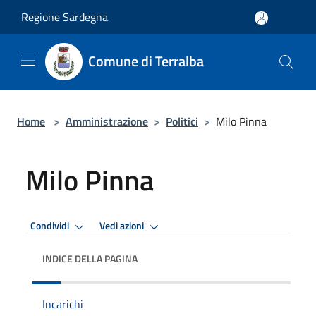
Salta al contenuto principale
Regione Sardegna
Comune di Terralba
Home
>
Amministrazione
>
Politici
>
Milo Pinna
Milo Pinna
Condividi
Vedi azioni
INDICE DELLA PAGINA
Incarichi