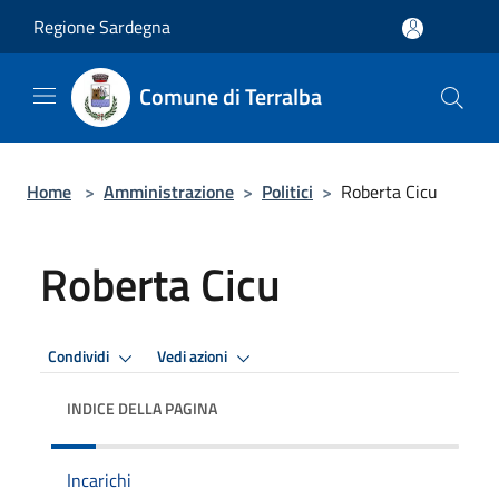
Salta al contenuto principale
Regione Sardegna
Comune di Terralba
Home
>
Amministrazione
>
Politici
>
Roberta Cicu
Roberta Cicu
Condividi
Vedi azioni
INDICE DELLA PAGINA
Incarichi