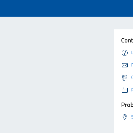
Cont
Prob