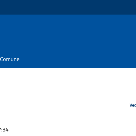
il Comune
Ved
7:34