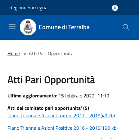
Salta al contenuto principale
Regione Sardegna
Comune di Terralba
Home
>
Atti Pari Opportunità
Atti Pari Opportunità
Ultimo aggiornamento
: 15 febbraio 2022, 11:19
Atti del comitato pari opportunita' (5)
Piano Triennale Azioni Positive 2017 - 2019(49 kb)
Piano Triennale Azioni Positive 2016 - 2018(190 kb)