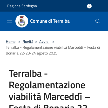
Salta al contenuto principale
Regione Sardegna
Comune di Terralba
Home
>
Novità
>
Avvisi
>
Terralba - Regolamentazione viabilità Marceddì – Festa di
Bonaria 22-23-24 agosto 2025
Terralba -
Regolamentazione
viabilità Marceddì –
Festa di Bonaria 22-