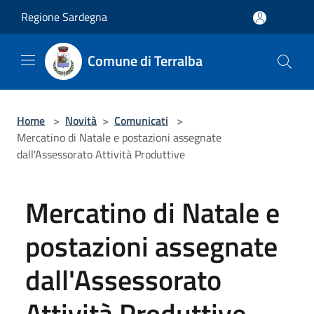
Salta al contenuto principale
Regione Sardegna
Comune di Terralba
Home
>
Novità
>
Comunicati
>
Mercatino di Natale e postazioni assegnate
dall'Assessorato Attività Produttive
Mercatino di Natale e
postazioni assegnate
dall'Assessorato
Attività Produttive