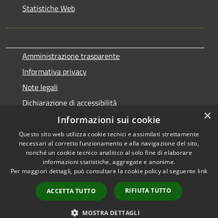
Statistiche Web
Amministrazione trasparente
Informativa privacy
Note legali
Dichiarazione di accessibilità
×
Informazioni sui cookie
Questo sito web utilizza cookie tecnici e assimilati strettamente
necessari al corretto funzionamento e alla navigazione del sito,
RSS
Copyright © 2026 • Comune di
nonché un cookie tecnico analitico al solo fine di elaborare
Accessibilità
informazioni statistiche, aggregate e anonime.
Terralba • Powered by
Per maggiori dettagli, può consultare la cookie policy al seguente
link
Privacy
Municipium
Accesso
•
Cookie
redazione
RIFIUTA TUTTO
ACCETTA TUTTO
Mappa del sito
Statistiche web
MOSTRA DETTAGLI