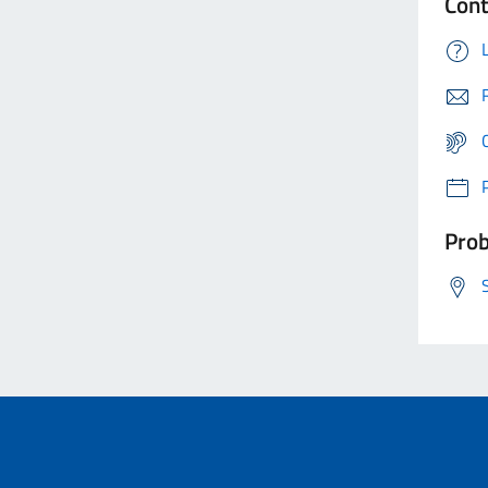
Cont
Prob