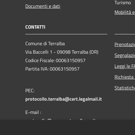
Turismo
Documenti e dati
Mobilità e
CONTATTI
Comune di Terralba
Prenotaz
Via Baccelli 1 - 09098 Terralba (OR)
Segnalazi
Codice Fiscale: 00063150957
Leggi le 
Partita IVA: 00063150957
Richiesta
Statistic
PEC:
protocollo.terralba@cert.legalmail.it
E-mail :
protocollo@comune.terralba.or.it