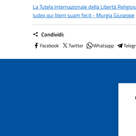
La Tutela Internazionale della Libertà Religio
Iudex qui litem suam fecit - Murgia Giuseppe
Condividi:
Facebook
Twitter
Whatsapp
Teleg