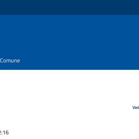
il Comune
Ved
2:16