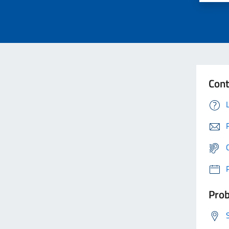
Cont
Prob