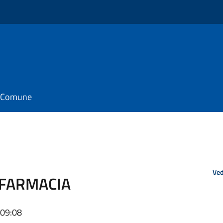
il Comune
Ved
E FARMACIA
 09:08