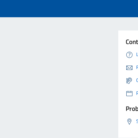
Cont
Prob