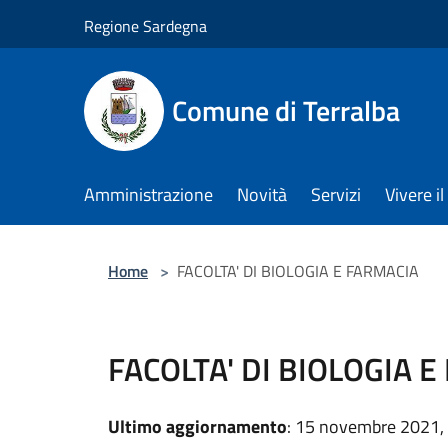
Salta al contenuto principale
Regione Sardegna
Comune di Terralba
Amministrazione
Novità
Servizi
Vivere 
Home
>
FACOLTA' DI BIOLOGIA E FARMACIA
FACOLTA' DI BIOLOGIA 
Ultimo aggiornamento
: 15 novembre 2021,