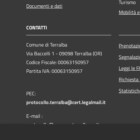
Turismo
Documenti e dati
Mobilità e
CONTATTI
Comune di Terralba
Prenotaz
Via Baccelli 1 - 09098 Terralba (OR)
Segnalazi
Codice Fiscale: 00063150957
Leggi le 
Partita IVA: 00063150957
Richiesta
Statistic
PEC:
protocollo.terralba@cert.legalmail.it
E-mail :
protocollo@comune.terralba.or.it