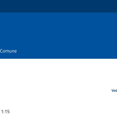
il Comune
Ved
11:15