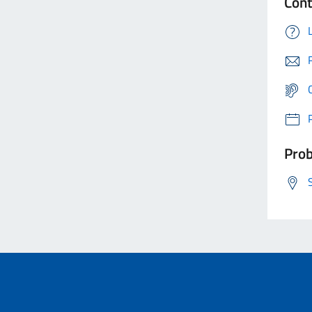
Cont
Prob