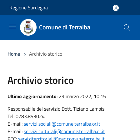
Salta al contenuto principale
Regione Sardegna
Comune di Terralba
Home
>
Archivio storico
Archivio storico
Ultimo aggiornamento
: 29 marzo 2022, 10:15
Responsabile del servizio Dott. Tiziano Lampis
Tel: 0783.853024
E-mail:
servizi.sociali@comune.terralba.or.it
E-mail:
servizi.culturali@comune.terralba.or.it
PEC:
serviziterritoriali@pec.comuneterralba.it