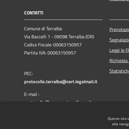
CONTATTI
Comune di Terralba
Prenotaz
Via Baccelli 1 - 09098 Terralba (OR)
Segnalazi
Codice Fiscale: 00063150957
Leggi le 
Partita IVA: 00063150957
Richiesta
Statistic
PEC:
protocollo.terralba@cert.legalmail.it
E-mail :
protocollo@comune.terralba.or.it
Questo sito 
Centralino Unico: 078 385301
alla navig