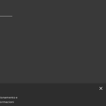
×
nzionamento e
nformazioni