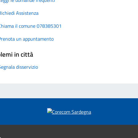
Richiedi Assistenza
Chiama il comune 078385301
Prenota un appuntamento
lemi in città
Segnala disservizio