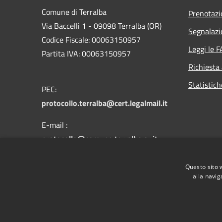
Comune di Terralba
Prenotaz
Via Baccelli 1 - 09098 Terralba (OR)
Segnalazi
Codice Fiscale: 00063150957
Leggi le 
Partita IVA: 00063150957
Richiesta
Statistic
PEC:
protocollo.terralba@cert.legalmail.it
E-mail :
protocollo@comune.terralba.or.it
Questo sito 
Centralino Unico: 078 385301
alla navig