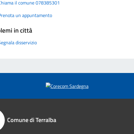
Chiama il comune 078385301
Prenota un appuntamento
lemi in città
Segnala disservizio
Comune di Terralba