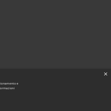
×
nzionamento e
nformazioni