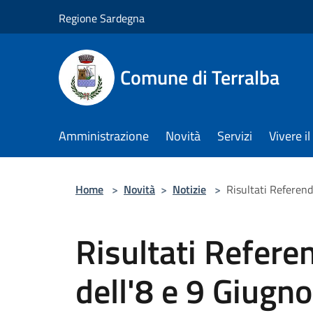
Salta al contenuto principale
Regione Sardegna
Comune di Terralba
Amministrazione
Novità
Servizi
Vivere 
Home
>
Novità
>
Notizie
>
Risultati Referen
Risultati Refere
dell'8 e 9 Giugn