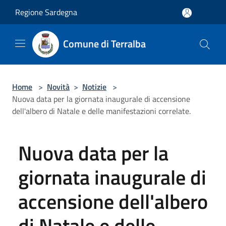
Salta al contenuto principale
Regione Sardegna
Comune di Terralba
Home
>
Novità
>
Notizie
>
Nuova data per la giornata inaugurale di accensione
dell'albero di Natale e delle manifestazioni correlate.
Nuova data per la
giornata inaugurale di
accensione dell'albero
di Natale e delle