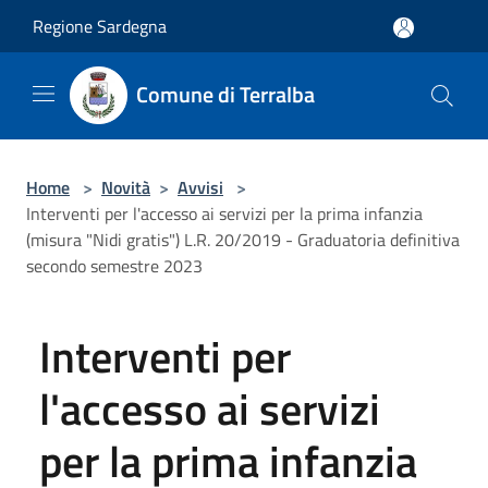
Salta al contenuto principale
Regione Sardegna
Comune di Terralba
Home
>
Novità
>
Avvisi
>
Interventi per l'accesso ai servizi per la prima infanzia
(misura "Nidi gratis") L.R. 20/2019 - Graduatoria definitiva
secondo semestre 2023
Interventi per
l'accesso ai servizi
per la prima infanzia