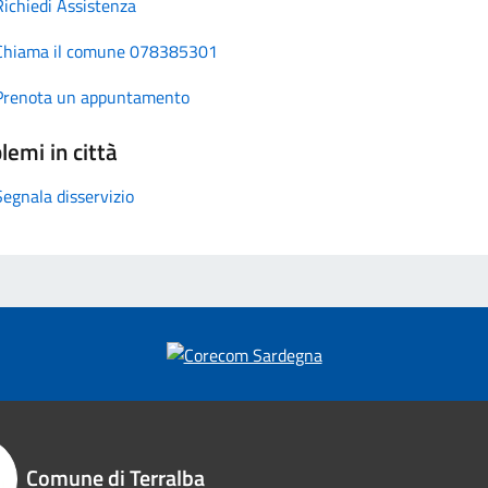
Richiedi Assistenza
Chiama il comune 078385301
Prenota un appuntamento
lemi in città
Segnala disservizio
Comune di Terralba