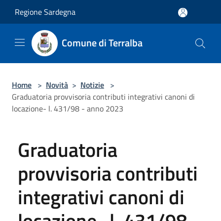
Salta al contenuto principale
Regione Sardegna
Comune di Terralba
Home
>
Novità
>
Notizie
>
Graduatoria provvisoria contributi integrativi canoni di
locazione- l. 431/98 - anno 2023
Graduatoria
provvisoria contributi
integrativi canoni di
locazione- l. 431/98 -