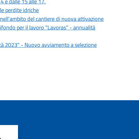
4 e dalle 15 alle 17.
e perdite idriche
nell’ambito del cantiere di nuova attivazione
fondo per il lavoro “Lavoras” - annualità
ità 2023" - Nuovo avviamento a selezione