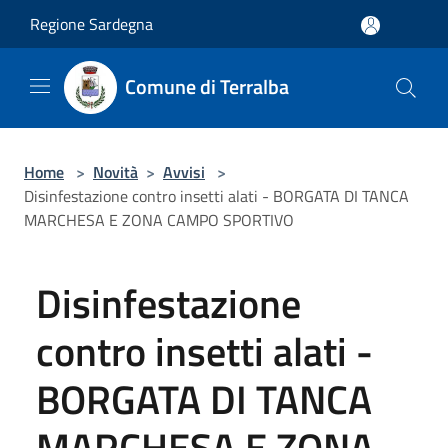
Salta al contenuto principale
Regione Sardegna
Comune di Terralba
Home
>
Novità
>
Avvisi
>
Disinfestazione contro insetti alati - BORGATA DI TANCA
MARCHESA E ZONA CAMPO SPORTIVO
Disinfestazione
contro insetti alati -
BORGATA DI TANCA
MARCHESA E ZONA