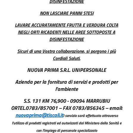
DISINFESTAZIONE
NON LASCIARE PANNI STESI
LAVARE ACCURATAMENTE FRUTTA E VERDURA COLTA
NEGLI ORTI RICADENTI NELLE AREE SOTTOPOSTE A
DISINFESTAZIONE
Sicuri di una Vostra collaborazione, si porgono i più
Cordiali Saluti.
NUOVA PRIMA S.R.L. UNIPERSONALE
Azienda per la fornitura di servizi e prodotti per
l’ambiente
S.S. 131 KM 76,900 - 09094 MARRUBIU
ORTEL.0783/857001 – FAX 0783/856345 – email:
nuovaprima@tiscali.it
l servizio sarà effettuato attraverso
l’utilizzo di prodotti registrati ed autorizzati dal Ministero della Sanità e
con l’impiego di personale specializzato