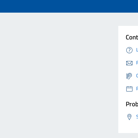
Cont
Prob