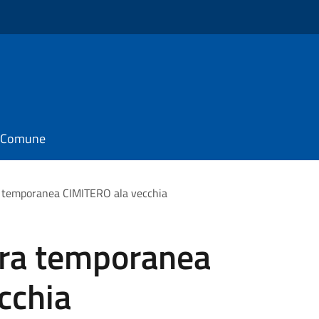
il Comune
 temporanea CIMITERO ala vecchia
ura temporanea
cchia