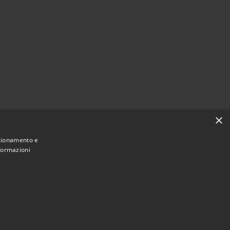
×
nzionamento e
nformazioni
Municipium
Accesso redazione
i Terralba • Powered by
•