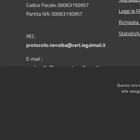
Codice Fiscale: 00063150957
Leggi le 
Partita IVA: 00063150957
Richiesta
Statistic
PEC:
protocollo.terralba@cert.legalmail.it
E-mail :
protocollo@comune.terralba.or.it
Questo sito 
Centralino Unico: 078 385301
alla navig
RSS
Accessibilità
Privacy
Cookie
Mappa de