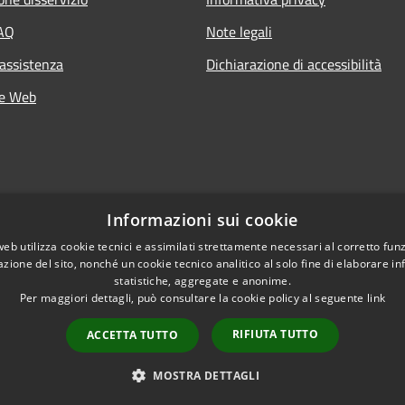
FAQ
Note legali
 assistenza
Dichiarazione di accessibilità
he Web
Informazioni sui cookie
web utilizza cookie tecnici e assimilati strettamente necessari al corretto fu
azione del sito, nonché un cookie tecnico analitico al solo fine di elaborare i
statistiche, aggregate e anonime.
Per maggiori dettagli, può consultare la cookie policy al seguente
link
RIFIUTA TUTTO
ACCETTA TUTTO
l sito
Copyright © 2026 • Comune d
Statistiche web
MOSTRA DETTAGLI