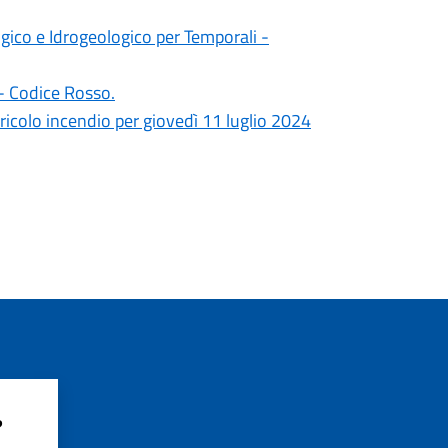
logico e Idrogeologico per Temporali -
 - Codice Rosso.
ericolo incendio per giovedì 11 luglio 2024
?