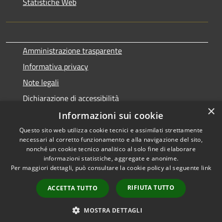
Statistiche Web
Amministrazione trasparente
Informativa privacy
Note legali
Dichiarazione di accessibilità
×
Informazioni sui cookie
Questo sito web utilizza cookie tecnici e assimilati strettamente
necessari al corretto funzionamento e alla navigazione del sito,
RSS
Copyright © 2026 • Comune di
nonché un cookie tecnico analitico al solo fine di elaborare
Accessibilità
informazioni statistiche, aggregate e anonime.
Terralba • Powered by
Per maggiori dettagli, può consultare la cookie policy al seguente
link
Privacy
Municipium
Accesso
•
Cookie
redazione
RIFIUTA TUTTO
ACCETTA TUTTO
Mappa del sito
Statistiche web
MOSTRA DETTAGLI