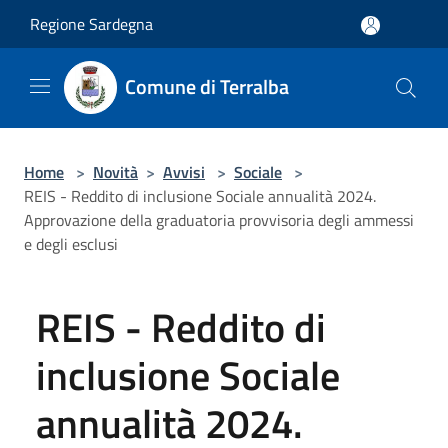
Salta al contenuto principale
Regione Sardegna
Comune di Terralba
Home
>
Novità
>
Avvisi
>
Sociale
>
REIS - Reddito di inclusione Sociale annualità 2024.
Approvazione della graduatoria provvisoria degli ammessi
e degli esclusi
REIS - Reddito di
inclusione Sociale
annualità 2024.