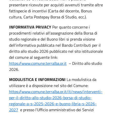
presentare ricevute per acquisti avvenuti tramite altre
fattispecie di incentivi (Carta del docente, Bonus
cultura, Carta Postepay Borsa di Studio, ecc.).
INFORMATIVA PRIVACY
Per quanto concerne i
procedimenti relativi all’assegnazione della Borsa di
studio regionale e del Buono libri si prenda visione
dell’informativa pubblicata nel Bando Contributi per il
diritto allo studio 2026 pubblicato nel sito istituzionale
del comune al seguente link:
https://www.comune.terralba.or.it
– Diritto allo studio
2026.
MODULISTICA E INFORMAZIONI
La modulistica da
utilizzare è a disposizione nel sito del Comune:
https://www.comune.terralba.or.it/it/news/interventi-
per-il-diritto-allo-studio-2026-borsa-di-studio-
regionale-a-s-2025-2026-e-buono-libria-s-2026-
2027
e presso l’Ufficio amministrativo dei Servizi