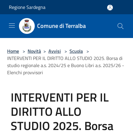
Salta al contenuto principale
Regione Sardegna
Comune di Terralba
Home
>
Novità
>
Avvisi
>
Scuola
>
INTERVENTI PER IL DIRITTO ALLO STUDIO 2025. Borsa di
studio regionale a.s. 2024/25 e Buono Libri a.s. 2025/26 -
Elenchi provvisori
INTERVENTI PER IL
DIRITTO ALLO
STUDIO 2025. Borsa