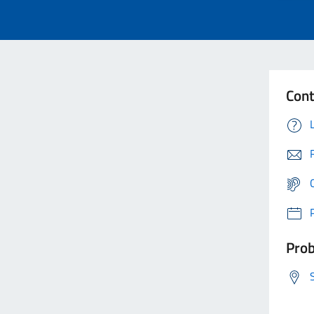
Cont
Prob