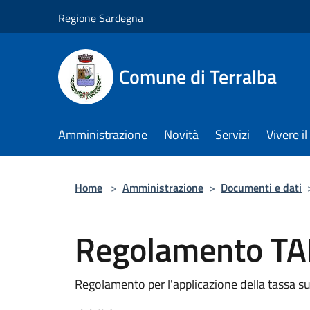
Salta al contenuto principale
Regione Sardegna
Comune di Terralba
Amministrazione
Novità
Servizi
Vivere 
Home
>
Amministrazione
>
Documenti e dati
Regolamento TA
Regolamento per l'applicazione della tassa sui