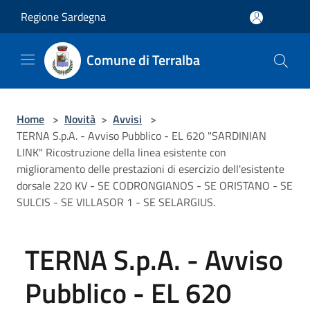
Salta al contenuto principale
Regione Sardegna
Comune di Terralba
Home
>
Novità
>
Avvisi
>
TERNA S.p.A. - Avviso Pubblico - EL 620 "SARDINIAN
LINK" Ricostruzione della linea esistente con
miglioramento delle prestazioni di esercizio dell'esistente
dorsale 220 KV - SE CODRONGIANOS - SE ORISTANO - SE
SULCIS - SE VILLASOR 1 - SE SELARGIUS.
TERNA S.p.A. - Avviso
Pubblico - EL 620