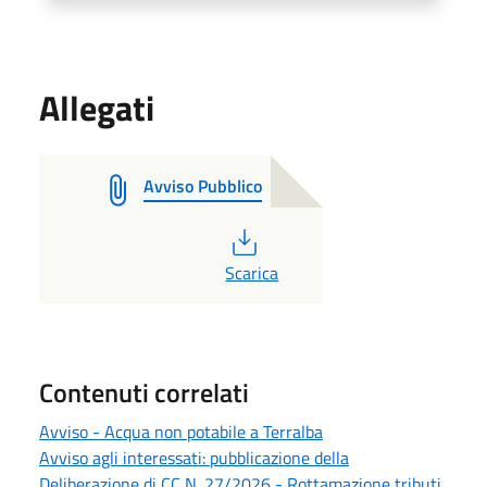
Allegati
Avviso Pubblico
PDF
Scarica
Contenuti correlati
Avviso - Acqua non potabile a Terralba
Avviso agli interessati: pubblicazione della
Deliberazione di CC N. 27/2026 - Rottamazione tributi